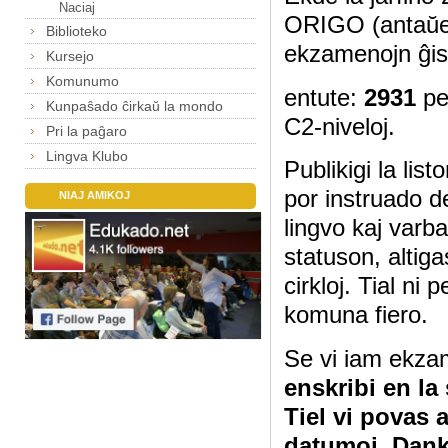
Naciaj
ORIGO (antaŭe
Biblioteko
ekzamenojn ĝis
Kursejo
Komunumo
entute:
2931
pe
Kunpaŝado ĉirkaŭ la mondo
C2-niveloj.
Pri la paĝaro
Lingva Klubo
Publikigi la lis
por instruado d
NIAJ AMIKOJ
lingvo kaj varb
statuson, altig
cirkloj. Tial ni
komuna fiero.
Se vi iam ekza
enskribi en la
Tiel vi povas 
datumoj. Dan