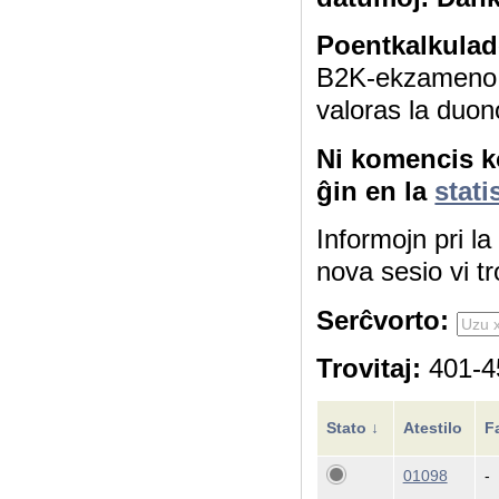
Poentkalkulad
B2K-ekzameno 4
valoras la duon
Ni komencis ko
ĝin en la
stati
Informojn pri l
nova sesio vi tr
Serĉvorto:
Trovitaj:
401-45
Stato ↓
Atestilo
F
01098
-