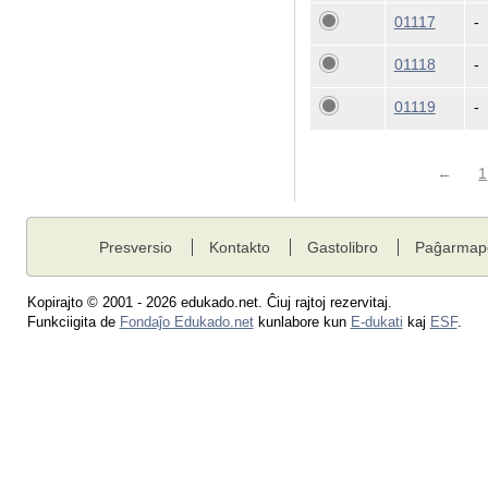
01117
-
01118
-
01119
-
←
1
Presversio
Kontakto
Gastolibro
Paĝarmap
Kopirajto © 2001 - 2026 edukado.net. Ĉiuj rajtoj rezervitaj.
Funkciigita de
Fondaĵo Edukado.net
kunlabore kun
E-dukati
kaj
ESF
.