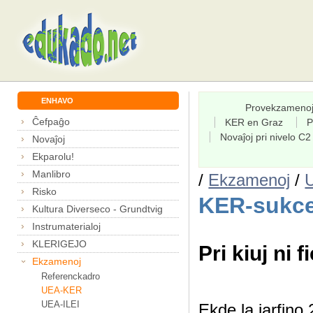
ENHAVO
Provekzameno
Ĉefpaĝo
KER en Graz
P
Novaĵoj pri nivelo C2
Novaĵoj
Ekparolu!
Manlibro
/
Ekzamenoj
/
Risko
KER-sukce
Kultura Diverseco - Grundtvig
Instrumaterialoj
KLERIGEJO
Pri kiuj ni f
Ekzamenoj
Referenckadro
UEA-KER
UEA-ILEI
Ekde la jarfin