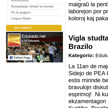
Komunumo
malgraŭ la pent
Kunpaŝado ĉirkaŭ la mondo
laborejon por pr
Pri la paĝaro
koloroj kaj paka
Lingva Klubo
NIAJ AMIKOJ
Vigla stud
Brazilo
Kategorio:
Eduk
La 11an de maj
Sidejo de PEA k
estis mirinde be
bravulojn diskut
esprimoj! Ni ku
ekzamentagon , ĉ