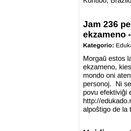
Kuritibo, Brazilo
Jam 236 per
ekzameno - 
Kategorio:
Eduk
Morgaŭ estos la
ekzameno, kies 
mondo oni atend
personoj. Ni se
povu efektiviĝi 
http://edukado.
alpoŝtigo de la 