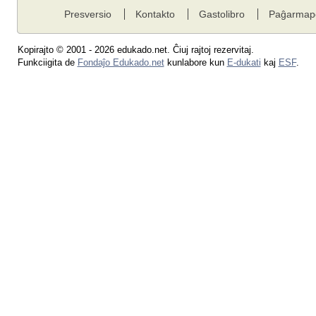
Presversio
Kontakto
Gastolibro
Paĝarmap
Kopirajto © 2001 - 2026 edukado.net. Ĉiuj rajtoj rezervitaj.
Funkciigita de
Fondaĵo Edukado.net
kunlabore kun
E-dukati
kaj
ESF
.