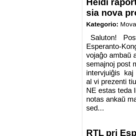
Heidi rapor
sia nova p
Kategorio:
Mova
Saluton! Post 
Esperanto-Kong
vojaĝo ambaŭ a
semajnoj post m
intervjuiĝis ka
al vi prezenti tiu
NE estas teda li
notas ankaŭ ma
sed...
RTL pri Es