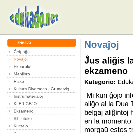
Novaĵoj
ENHAVO
Ĉefpaĝo
Ĵus aliĝis 
Novaĵoj
Ekparolu!
ekzameno
Manlibro
Kategorio:
Eduk
Risko
Kultura Diverseco - Grundtvig
Mi kun ĝojo inf
Instrumaterialoj
aliĝo al la Du
KLERIGEJO
belgaj aliĝintoj 
Ekzamenoj
Biblioteko
en la momento d
Kursejo
morgaŭ estos tr