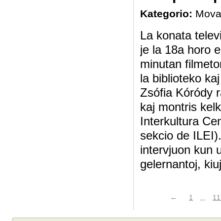
Kategorio:
Mova
La konata tele
je la 18a horo 
minutan filmeto
la biblioteko ka
Zsófia Kóródy ra
kaj montris kelk
Interkultura C
sekcio de ILEI)
intervjuon kun 
gelernantoj, kiu
←
1
...
11