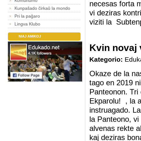
Komunumo
necesas forta m
Kunpaŝado ĉirkaŭ la mondo
vi deziras kontr
Pri la paĝaro
viziti la Subte
Lingva Klubo
NIAJ AMIKOJ
Kvin novaj 
Kategorio:
Eduk
Okaze de la na
tago en 2019 ni
Panteonon. Tri e
Ekparolu! , la a
instruagado. La
la Panteono, vi 
alvenas rekte a
kaj deziras bon