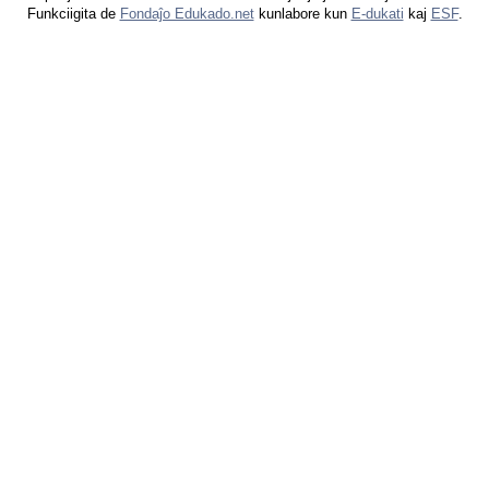
Funkciigita de
Fondaĵo Edukado.net
kunlabore kun
E-dukati
kaj
ESF
.