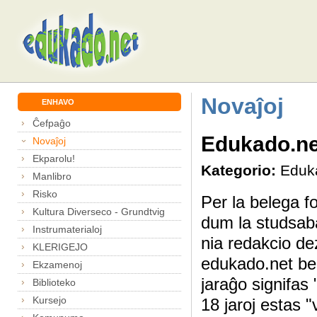
Novaĵoj
ENHAVO
Ĉefpaĝo
Edukado.ne
Novaĵoj
Ekparolu!
Kategorio:
Eduk
Manlibro
Risko
Per la belega fo
Kultura Diverseco - Grundtvig
dum la studsab
Instrumaterialoj
nia redakcio de
KLERIGEJO
edukado.net be
Ekzamenoj
jaraĝo signifas
Biblioteko
Kursejo
18 jaroj estas 