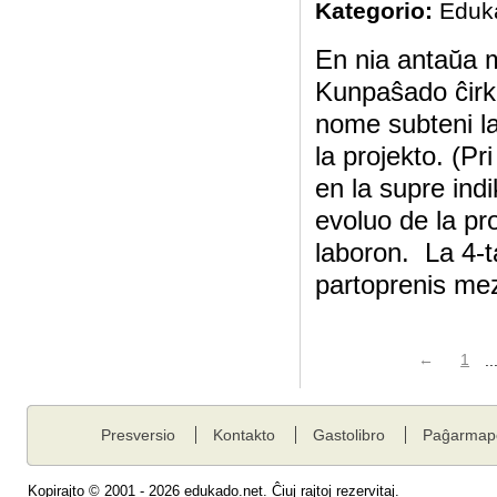
Kategorio:
Eduk
En nia antaŭa m
Kunpaŝado ĉirka
nome subteni la 
la projekto. (Pr
en la supre indik
evoluo de la pro
laboron. La 4-t
partoprenis mez
←
1
..
Presversio
Kontakto
Gastolibro
Paĝarmap
Kopirajto © 2001 - 2026 edukado.net. Ĉiuj rajtoj rezervitaj.