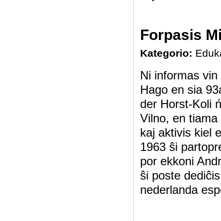
Forpasis Mi
Kategorio:
Eduk
Ni informas vi
Hago en sia 93a
der Horst-Koli 
Vilno, en tiama
kaj aktivis kie
1963 ŝi partopr
por ekkoni Andr
ŝi poste dediĉi
nederlanda espe