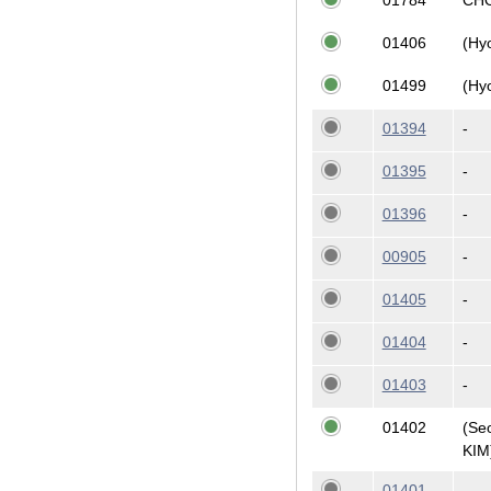
01784
CH
01406
(Hy
01499
(Hy
01394
-
01395
-
01396
-
00905
-
01405
-
01404
-
01403
-
01402
(Se
KIM
01401
-