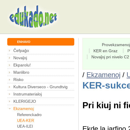
ENHAVO
Provekzameno
Ĉefpaĝo
KER en Graz
P
Novaĵoj pri nivelo C2
Novaĵoj
Ekparolu!
Manlibro
/
Ekzamenoj
/
Risko
KER-sukce
Kultura Diverseco - Grundtvig
Instrumaterialoj
KLERIGEJO
Pri kiuj ni f
Ekzamenoj
Referenckadro
UEA-KER
UEA-ILEI
Ekde la jarfin