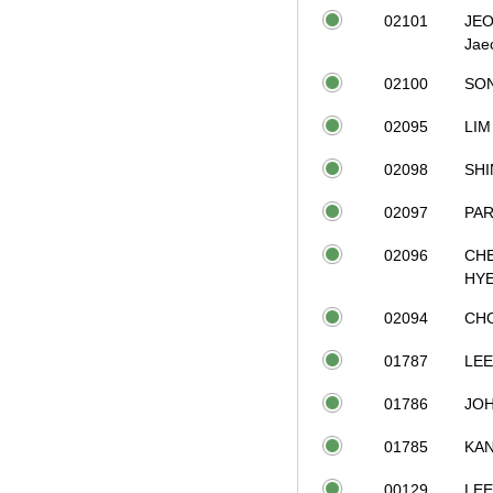
02101
JE
Jae
02100
SO
02095
LIM
02098
SHI
02097
PA
02096
CH
HY
02094
CH
01787
LEE
01786
JO
01785
KA
00129
LEE