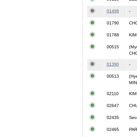
01498
-
01790
CH
01788
KIM
00515
(My
CH
01390
-
00513
(Hy
MIN
02110
KIM
02647
CH
02435
Seo
02465
PA