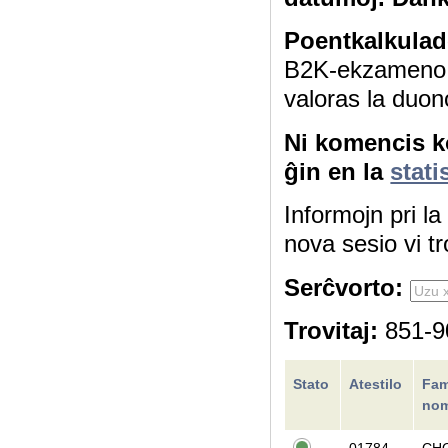
Poentkalkulad
B2K-ekzameno 4
valoras la duon
Ni komencis ko
ĝin en la
stati
Informojn pri l
nova sesio vi tr
Serĉvorto:
Trovitaj:
851-90
Stato
Atestilo
Fam
no