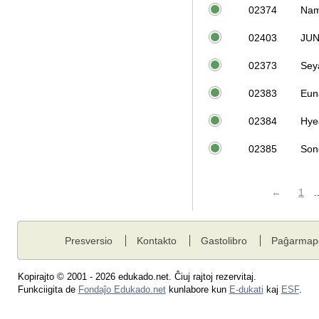
02374
Nam
02403
JU
02373
Sey
02383
Eun
02384
Hye
02385
Son
←
1
.
Presversio
Kontakto
Gastolibro
Paĝarmap
Kopirajto © 2001 - 2026 edukado.net. Ĉiuj rajtoj rezervitaj.
Funkciigita de
Fondaĵo Edukado.net
kunlabore kun
E-dukati
kaj
ESF
.