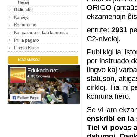
Naciaj
ORIGO (antaŭe
Biblioteko
ekzamenojn ĝis
Kursejo
Komunumo
entute:
2931
pe
Kunpaŝado ĉirkaŭ la mondo
C2-niveloj.
Pri la paĝaro
Lingva Klubo
Publikigi la lis
por instruado d
NIAJ AMIKOJ
lingvo kaj varb
statuson, altig
cirkloj. Tial ni
komuna fiero.
Se vi iam ekza
enskribi en la
Tiel vi povas 
datumoj. Dan