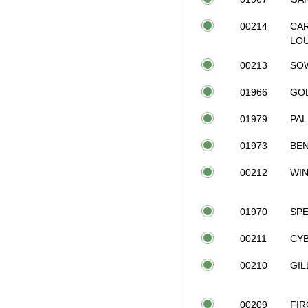
00214
CA
LO
00213
SO
01966
GO
01979
PA
01973
BE
00212
WI
01970
SP
00211
CYB
00210
GIL
00209
FIR