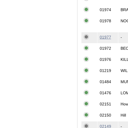
01974
BR
01978
NO
01977
-
01972
BEC
01976
KIL
01219
WIL
01484
MU
01476
LO
02151
How
02150
Hill
02149
-