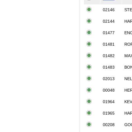
02146
STE
02144
HAR
01477
EN
01481
RO
01482
MA
01483
BO
02013
NE
00048
HE
01964
KE
01965
HA
00208
GO