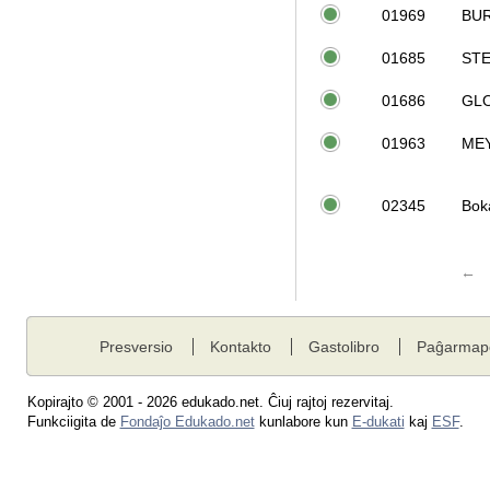
01969
BU
01685
ST
01686
GL
01963
MEY
02345
Bok
←
Presversio
Kontakto
Gastolibro
Paĝarmap
Kopirajto © 2001 - 2026 edukado.net. Ĉiuj rajtoj rezervitaj.
Funkciigita de
Fondaĵo Edukado.net
kunlabore kun
E-dukati
kaj
ESF
.