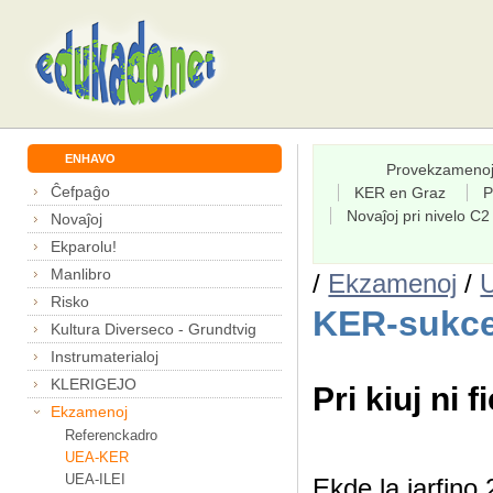
ENHAVO
Provekzameno
Ĉefpaĝo
KER en Graz
P
Novaĵoj pri nivelo C2
Novaĵoj
Ekparolu!
Manlibro
/
Ekzamenoj
/
Risko
KER-sukce
Kultura Diverseco - Grundtvig
Instrumaterialoj
KLERIGEJO
Pri kiuj ni f
Ekzamenoj
Referenckadro
UEA-KER
UEA-ILEI
Ekde la jarfin