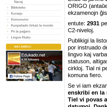
Naciaj
ORIGO (antaŭe
Biblioteko
ekzamenojn ĝis
Kursejo
Komunumo
entute:
2931
pe
Kunpaŝado ĉirkaŭ la mondo
C2-niveloj.
Pri la paĝaro
Lingva Klubo
Publikigi la lis
por instruado d
NIAJ AMIKOJ
lingvo kaj varb
statuson, altig
cirkloj. Tial ni
komuna fiero.
Se vi iam ekza
enskribi en la
Tiel vi povas 
datumoj. Dan