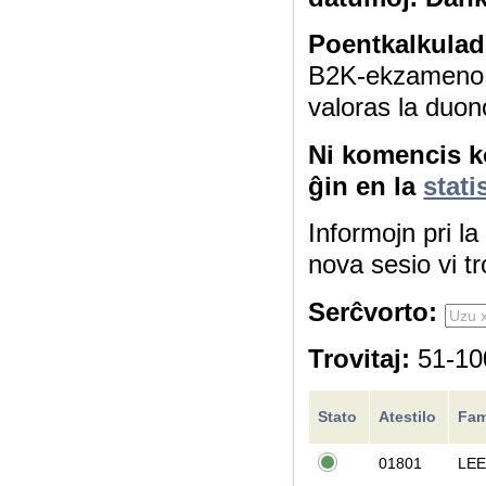
Poentkalkulad
B2K-ekzameno 4
valoras la duon
Ni komencis ko
ĝin en la
stati
Informojn pri l
nova sesio vi tr
Serĉvorto:
Trovitaj:
51-100
Stato
Atestilo
Fam
01801
LEE