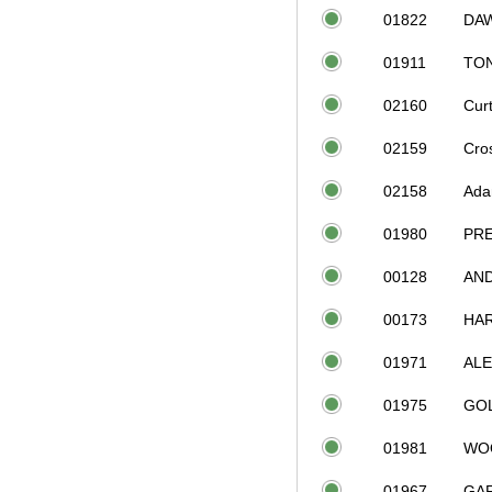
01822
DA
01911
TO
02160
Curt
02159
Cro
02158
Ad
01980
PRE
00128
AN
00173
HA
01971
AL
01975
GO
01981
WO
01967
GA