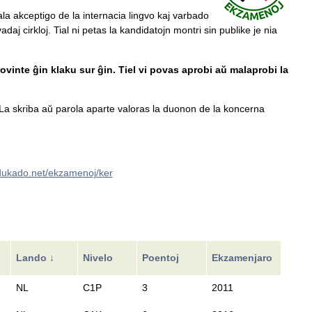
ala akceptigo de la internacia lingvo kaj varbado
daj cirkloj. Tial ni petas la kandidatojn montri sin publike je nia
ovinte ĝin klaku sur ĝin. Tiel vi povas aprobi aŭ malaprobi la
a skriba aŭ parola aparte valoras la duonon de la koncerna
edukado.net/ekzamenoj/ker
Lando ↓
Nivelo
Poentoj
Ekzamenjaro
NL
C1P
3
2011