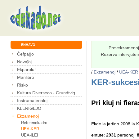
ENHAVO
Provekzamenoj
Ĉefpaĝo
Rezervu intervjut
Novaĵoj
Ekparolu!
/
Ekzamenoj
/
UEA-KER
Manlibro
KER-sukcesi
Risko
Kultura Diverseco - Grundtvig
Instrumaterialoj
Pri kiuj ni fiera
KLERIGEJO
Ekzamenoj
Referenckadro
Ekde la jarfino 2008 l
UEA-KER
entute:
2931
personoj:
UEA-ILEI