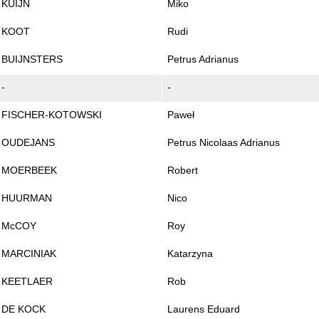
KUIJN
Miko
KOOT
Rudi
BUIJNSTERS
Petrus Adrianus
-
-
FISCHER-KOTOWSKI
Paweł
OUDEJANS
Petrus Nicolaas Adrianus
MOERBEEK
Robert
HUURMAN
Nico
McCOY
Roy
MARCINIAK
Katarzyna
KEETLAER
Rob
DE KOCK
Laurens Eduard