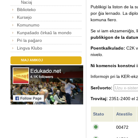
Naciaj
Publikigi la liston de la
Biblioteko
por ĝia lernado.
La diplo
Kursejo
komuna fiero.
Komunumo
Se vi iam ekzameniĝis,
Kunpaŝado ĉirkaŭ la mondo
publikigon de la datu
Pri la paĝaro
Lingva Klubo
Poentkalkulado:
C2K va
nivelo.
NIAJ AMIKOJ
Ni komencis konstrui il
Informojn pri la KER-ekza
Serĉvorto:
Trovitaj:
2351-2400 el 2
Stato
Atestilo
00472