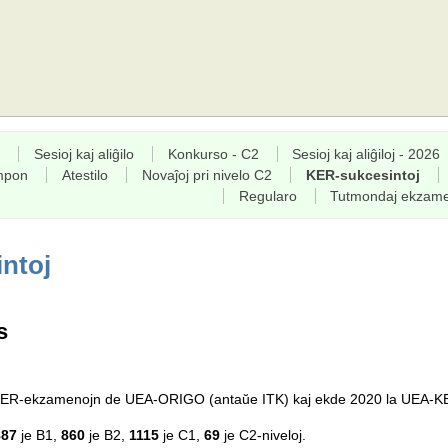
Sesioj kaj aliĝilo
Konkurso - C2
Sesioj kaj aliĝiloj - 2026
empon
Atestilo
Novaĵoj pri nivelo C2
KER-sukcesintoj
Regularo
Tutmondaj ekzam
ntoj
s
a KER-ekzamenojn de UEA-ORIGO (antaŭe ITK) kaj ekde 2020 la UEA-K
887
je B1,
860
je B2,
1115
je C1,
69
je C2-niveloj.