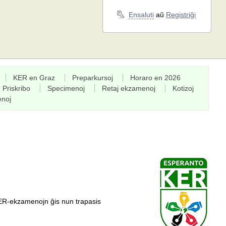
Ensaluti
aŭ
Registriĝi
KER en Graz
Preparkursoj
Horaro en 2026
Priskribo
Specimenoj
Retaj ekzamenoj
Kotizoj
enoj
ER-ekzamenojn ĝis nun trapasis