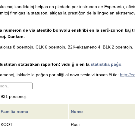
 sukcesaj kandidatoj helpas en pledado por instruado de Esperanto, ofici
mitoj firmigas la statuson, altigas la prestiĝon de la lingvo en ekstermova
la numeron de via atestilo bonvolu enskribi en la serĉ-zonon kaj tr
moj. Dankon.
loras 8 poentojn, C1K 6 poentojn, B2K-ekzameno 4, B1K 2 poentojn. L
ustritan statistikan raporton: vidu ĝin en la
statistika paĝo
.
menoj, inklude la paĝon por aliĝi al nova sesio vi trovas ĉi tie:
http://
931 personoj.
Familia nomo
Nomo
KOOT
Rudi