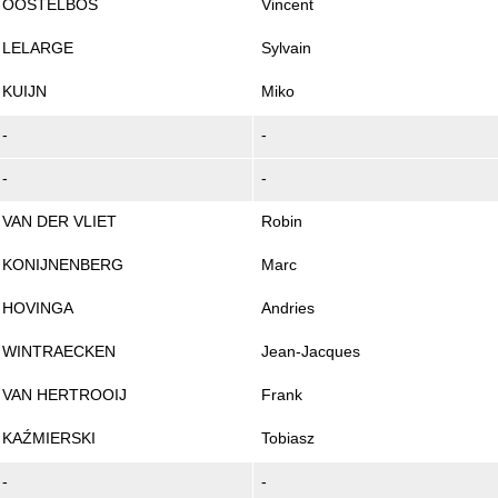
OOSTELBOS
Vincent
LELARGE
Sylvain
KUIJN
Miko
-
-
-
-
VAN DER VLIET
Robin
KONIJNENBERG
Marc
HOVINGA
Andries
WINTRAECKEN
Jean-Jacques
VAN HERTROOIJ
Frank
KAŹMIERSKI
Tobiasz
-
-