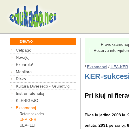
ENHAVO
Provekzamenoj
Ĉefpaĝo
Rezervu intervjut
Novaĵoj
Ekparolu!
/
Ekzamenoj
/
UEA-KER
Manlibro
KER-sukcesi
Risko
Kultura Diverseco - Grundtvig
Instrumaterialoj
Pri kiuj ni fiera
KLERIGEJO
Ekzamenoj
Referenckadro
Ekde la jarfino 2008 l
UEA-KER
entute:
2931
personoj:
UEA-ILEI