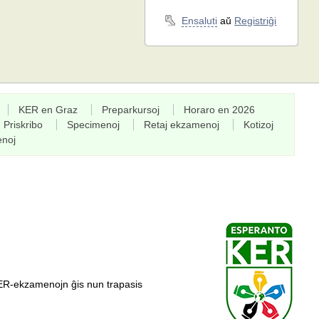
Ensaluti
aŭ
Registriĝi
KER en Graz
Preparkursoj
Horaro en 2026
Priskribo
Specimenoj
Retaj ekzamenoj
Kotizoj
enoj
ER-ekzamenojn ĝis nun trapasis