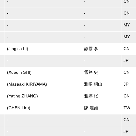
-
-
CN
-
-
CN
-
-
MY
-
-
MY
(Jingxia LI)
静霞 李
CN
-
-
JP
(Xueqin SHI)
雪芹 史
CN
(Masaaki KIRIYAMA)
雅昭 桐山
JP
(Yating ZHANG)
雅婷 张
CN
(CHEN Liru)
陳 麗如
TW
-
-
CN
-
-
JP