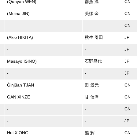
(Qunyan WEN)
群燕 温
CN
(Meina JIN)
美娜 金
CN
-
-
CN
(Akio HIKITA)
秋生 引田
JP
-
-
JP
Masayo ISINO)
石野昌代
JP
-
-
JP
Ĝinjŭan TJAN
田 景元
CN
GAN XINZE
甘 信泽
CN
-
-
CN
-
-
JP
Hui XIONG
熊 辉
CN