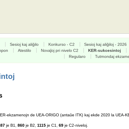
Sesioj kaj aliĝilo
Konkurso - C2
Sesioj kaj aliĝiloj - 2026
empon
Atestilo
Novaĵoj pri nivelo C2
KER-sukcesintoj
Regularo
Tutmondaj ekzam
ntoj
s
a KER-ekzamenojn de UEA-ORIGO (antaŭe ITK) kaj ekde 2020 la UEA-K
887
je B1,
860
je B2,
1115
je C1,
69
je C2-niveloj.