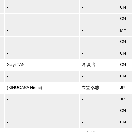
-
-
CN
-
-
CN
-
-
MY
-
-
CN
-
-
CN
Xiayi TAN
谭 夏怡
CN
-
-
CN
(KINUGASA Hirosi)
衣笠 弘志
JP
-
-
JP
-
-
CN
-
-
CN