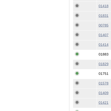
01418
01831
00785
01407
01414
01883
01829
01751
01578
01409
01421