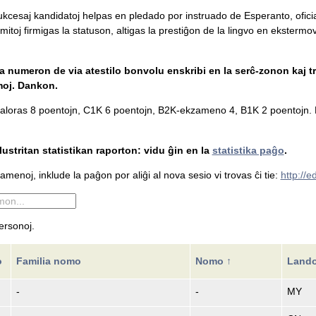
 sukcesaj kandidatoj helpas en pledado por instruado de Esperanto, ofici
mitoj firmigas la statuson, altigas la prestiĝon de la lingvo en ekstermova
la numeron de via atestilo bonvolu enskribi en la serĉ-zonon kaj tr
moj. Dankon.
loras 8 poentojn, C1K 6 poentojn, B2K-ekzameno 4, B1K 2 poentojn. L
ustritan statistikan raporton: vidu ĝin en la
statistika paĝo
.
menoj, inklude la paĝon por aliĝi al nova sesio vi trovas ĉi tie:
http://
ersonoj.
o
Familia nomo
Nomo ↑
Land
-
-
MY