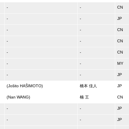
-
-
CN
-
-
JP
-
-
CN
-
-
CN
-
-
CN
-
-
MY
-
-
JP
(Joŝito HAŜIMOTO)
橋本 佳人
JP
(Nan WANG)
楠 王
CN
-
-
JP
-
-
JP