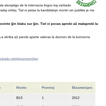
ala akceptigo de la internacia lingvo kaj varbado
daj cirkloj. Tial ni petas la kandidatojn montri sin publike je nia
ovinte ĝin klaku sur ĝin. Tiel vi povas aprobi aŭ malaprobi la
a skriba aŭ parola aparte valoras la duonon de la koncerna
edukado.net/ekzamenoj/ker
o
Nivelo
Poentoj
Ekzamenjaro
B1S
1
2012