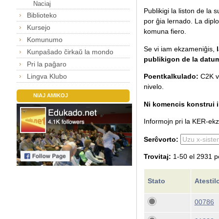
Naciaj
Publikigi la liston de la
Biblioteko
por ĝia lernado.
La diplo
Kursejo
komuna fiero.
Komunumo
Se vi iam ekzameniĝis,
Kunpaŝado ĉirkaŭ la mondo
publikigon de la datu
Pri la paĝaro
Lingva Klubo
Poentkalkulado:
C2K va
nivelo.
NIAJ AMIKOJ
Ni komencis konstrui il
Informojn pri la KER-ekza
Serĉvorto:
Trovitaj:
1-50 el 2931 p
Stato
Atestil
00786