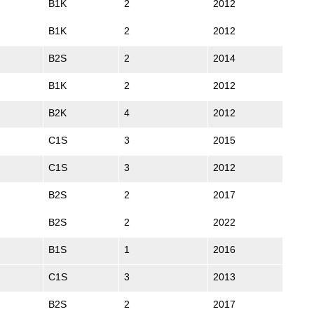
B1K
2
2012
B1K
2
2012
B2S
2
2014
B1K
2
2012
B2K
4
2012
C1S
3
2015
C1S
3
2012
B2S
2
2017
B2S
2
2022
B1S
1
2016
C1S
3
2013
B2S
2
2017