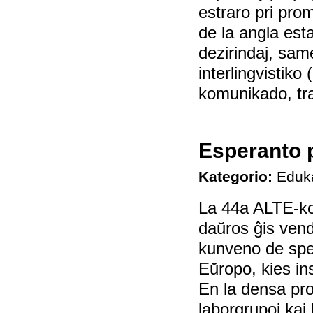
estraro pri pro
de la angla est
dezirindaj, same
interlingvistiko
komunikado, tran
Esperanto 
Kategorio:
Eduk
La 44a ALTE-ko
daŭros ĝis ven
kunveno de spec
Eŭropo, kies i
En la densa pro
laborgrupoj kaj