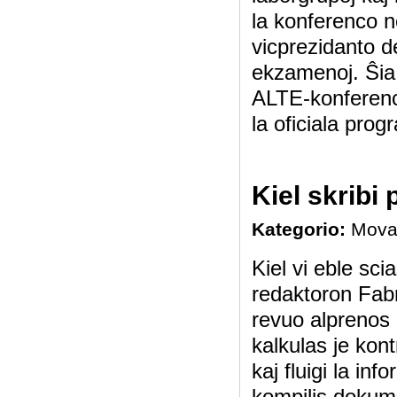
la konferenco 
vicprezidanto d
ekzamenoj. Ŝia 
ALTE-konferenco
la oficiala prog
Kiel skribi
Kategorio:
Mova
Kiel vi eble 
redaktoron Fabr
revuo alprenos 
kalkulas je kont
kaj fluigi la in
kompilis dokume