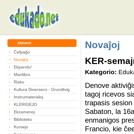
Novaĵoj
ENHAVO
Ĉefpaĝo
KER-semajn
Novaĵoj
Ekparolu!
Kategorio:
Eduk
Manlibro
Risko
Denove aktiviĝi
Kultura Diverseco - Grundtvig
tagoj ricevos si
Instrumaterialoj
trapasis sesion
KLERIGEJO
Sabaton, la 16
Ekzamenoj
enmanigos pres
Biblioteko
Kursejo
Francio, kie ĉe