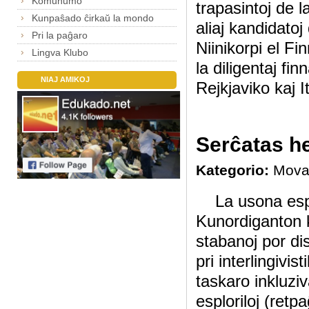
Komunumo
trapasintoj de
Kunpaŝado ĉirkaŭ la mondo
aliaj kandidato
Pri la paĝaro
Niinikorpi el Fi
Lingva Klubo
la diligentaj f
NIAJ AMIKOJ
Rejkjaviko kaj It
Serĉatas he
Kategorio:
Mova
La usona espl
Kunordiganton k
stabanoj por d
pri interlingivi
taskaro inkluzi
esploriloj (retpa