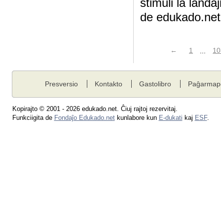
stimuli la land
de edukado.net,
←
1
...
10
Presversio
Kontakto
Gastolibro
Paĝarmap
Kopirajto © 2001 - 2026 edukado.net. Ĉiuj rajtoj rezervitaj.
Funkciigita de
Fondaĵo Edukado.net
kunlabore kun
E-dukati
kaj
ESF
.