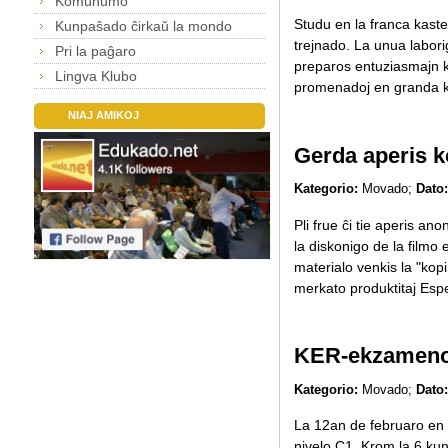
Komunumo
Studu en la franca kaste
Kunpaŝado ĉirkaŭ la mondo
trejnado. La unua labori
Pri la paĝaro
preparos entuziasmajn ko
Lingva Klubo
promenadoj en granda kas
NIAJ AMIKOJ
Gerda aperis k
Kategorio:
Movado;
Dato:
Pli frue ĉi tie aperis ano
la diskonigo de la filmo 
materialo venkis la "kop
merkato produktitaj Espera
KER-ekzameno
Kategorio:
Movado;
Dato:
La 12an de februaro en 
nivelo C1. Krom la 6 kunl