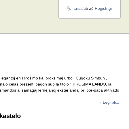
Ensaluti
aŭ
Registriĝi
a legantoj en Hiroŝimo kaj proksimaj urboj, Ĉugoku Ŝimbun ,
ĵurnalo celas prezenti paĝon sub la titolo "HIROŜIMA LANDO, la
demandos al samaĝaj lernejanoj eksterlandaj pri por-paca aktivado
→
Legi pli...
 kastelo