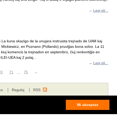
→
Legi pli...
an La kuna okazigo de la unujara instruista trejnado de UAM kaj
dam Mickiewicz, en Poznano (Pollando) pruviĝas bona solvo. La 11
 kiuj komencis la trejnadon en septembro, ĉiuj renkontiĝis en
ILEI-UEA kaj 2 polaj...
→
Legi pli...
70
71
...
75
→
co
Reguloj
RSS
Mi akceptas