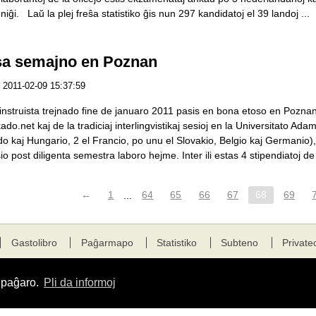
i. Laŭ la plej freŝa statistiko ĝis nun 297 kandidatoj el 39 landoj ...
a semajno en Poznan
2011-02-09 15:37:59
aj instruista trejnado fine de januaro 2011 pasis en bona etoso en Pozn
do.net kaj de la tradiciaj interlingvistikaj sesioj en la Universitato A
do kaj Hungario, 2 el Francio, po unu el Slovakio, Belgio kaj Germanio),
 post diligenta semestra laboro hejme. Inter ili estas 4 stipendiatoj de 
←
1
...
64
65
66
67
68
69
Gastolibro
Paĝarmapo
Statistiko
Subteno
Private
a paĝaro.
Pli da informoj