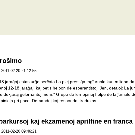
iroŝimo
2011-02-20 21:12:55
8 jaraĝaj estas urĝe serĉata La plej prestiĝa tagĵurnalo kun miliono d
noj 12-18 jaraĝaj, kaj petis helpon de esperantistoj. Jen, detaloj: La 
e dekjaraj gelernantoj mem." Grupo de lernejanoj helpe de la ĵurnalo 
piniojn pri paco. Demandoj kaj respondoj tradukos...
parkursoj kaj ekzamenoj aprilfine en franca
2011-02-20 09:46:21