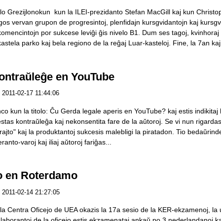
lo Grezijlonokun kun la ILEI-prezidanto Stefan MacGill kaj kun Christop
gos vervan grupon de progresintoj, plenfidajn kursgvidantojn kaj kursgv
mencintojn por sukcese leviĝi ĝis nivelo B1. Dum ses tagoj, kvinhoraj in
tela parko kaj bela regiono de la reĝaj Luar-kasteloj. Fine, la 7an kaj
ontraŭleĝe en YouTube
2011-02-17 11:44:06
nco kun la titolo: Ĉu Gerda legale aperis en YouTube? kaj estis indikitaj la
estas kontraŭleĝa kaj nekonsentita fare de la aŭtoroj. Se vi nun rigardas
irajto" kaj la produktantoj sukcesis malebligi la piratadon. Tio bedaŭr
nto-varoj kaj iliaj aŭtoroj fariĝas...
 en Roterdamo
2011-02-14 21:27:05
la Centra Oficejo de UEA okazis la 17a sesio de la KER-ekzamenoj, la u
aborantoj de la oficejo estis ekzamenataj ankaŭ po 3 nederlandanoj kaj f