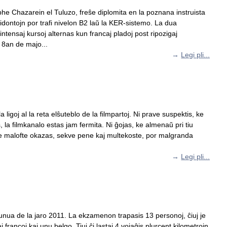
he Chazarein el Tuluzo, freŝe diplomita en la poznana instruista
idontojn por trafi nivelon B2 laŭ la KER-sistemo. La dua
tensaj kursoj alternas kun francaj pladoj post ripozigaj
 8an de majo...
→
Legi pli...
 ligoj al la reta elŝuteblo de la filmpartoj. Ni prave suspektis, ke
, la filmkanalo estas jam fermita. Ni ĝojas, ke almenaŭ pri tiu
inde malofte okazas, sekve pene kaj multekoste, por malgranda
→
Legi pli...
nua de la jaro 2011. La ekzamenon trapasis 13 personoj, ĉiuj je
rancoj kaj unu belgo. Tiuj ĉi lastaj 4 vojaĝis plurcent kilometrojn