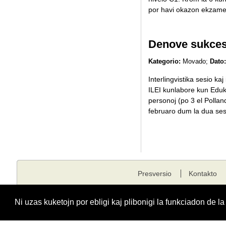
por havi okazon ekzameniĝ
Denove sukces
Kategorio:
Movado;
Dato:
Interlingvistika sesio k
ILEI kunlabore kun Eduka
personoj (po 3 el Pollan
februaro dum la dua sesio
Presversio
Kontakto
Kopirajto © 2001 - 2026 edukado.net. Ĉiuj rajtoj rezervitaj.
Ni uzas kuketojn por ebligi kaj plibonigi la funkciadon de l
Funkciigita de
Fondaĵo Edukado.net
kunlabore kun
E-dukati
kaj
ESF
.