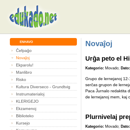
Novaĵoj
ENHAVO
Ĉefpaĝo
Urĝa peto el H
Novaĵoj
Ekparolu!
Kategorio:
Movado;
Dato:
Manlibro
Grupo de lernejanoj 12-1
Risko
serĉas grupon de lerneja
Kultura Diverseco - Grundtvig
Paca Ĵurnalo redaktita d
Instrumaterialoj
de lernejanoj mem, kaj o
KLERIGEJO
Ekzamenoj
Plurnivelaj pre
Biblioteko
Kursejo
Kategorio:
Movado;
Dato: